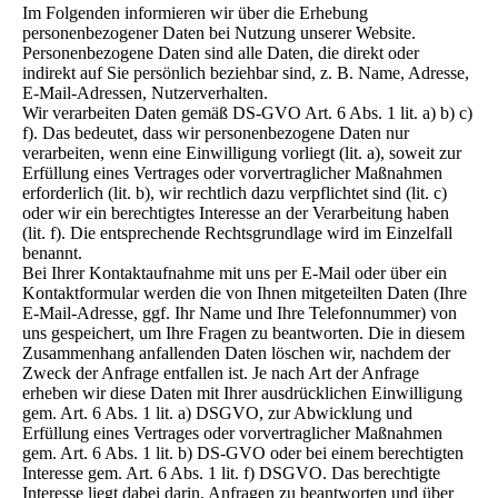
Im Folgenden informieren wir über die Erhebung
personenbezogener Daten bei Nutzung unserer Website.
Personenbezogene Daten sind alle Daten, die direkt oder
indirekt auf Sie persönlich beziehbar sind, z. B. Name, Adresse,
E-Mail-Adressen, Nutzerverhalten.
Wir verarbeiten Daten gemäß DS-GVO Art. 6 Abs. 1 lit. a) b) c)
f). Das bedeutet, dass wir personenbezogene Daten nur
verarbeiten, wenn eine Einwilligung vorliegt (lit. a), soweit zur
Erfüllung eines Vertrages oder vorvertraglicher Maßnahmen
erforderlich (lit. b), wir rechtlich dazu verpflichtet sind (lit. c)
oder wir ein berechtigtes Interesse an der Verarbeitung haben
(lit. f). Die entsprechende Rechtsgrundlage wird im Einzelfall
benannt.
Bei Ihrer Kontaktaufnahme mit uns per E-Mail oder über ein
Kontaktformular werden die von Ihnen mitgeteilten Daten (Ihre
E-Mail-Adresse, ggf. Ihr Name und Ihre Telefonnummer) von
uns gespeichert, um Ihre Fragen zu beantworten. Die in diesem
Zusammenhang anfallenden Daten löschen wir, nachdem der
Zweck der Anfrage entfallen ist. Je nach Art der Anfrage
erheben wir diese Daten mit Ihrer ausdrücklichen Einwilligung
gem. Art. 6 Abs. 1 lit. a) DSGVO, zur Abwicklung und
Erfüllung eines Vertrages oder vorvertraglicher Maßnahmen
gem. Art. 6 Abs. 1 lit. b) DS-GVO oder bei einem berechtigten
Interesse gem. Art. 6 Abs. 1 lit. f) DSGVO. Das berechtigte
Interesse liegt dabei darin, Anfragen zu beantworten und über